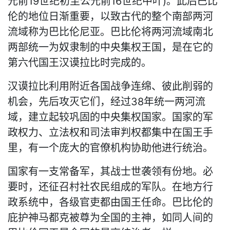
元前19世纪初至公元前16世纪中叶)。此后巴比
伦的地位日渐重要，以致古代的整个南部两河
流域称为巴比伦尼亚。巴比伦将两河流域南北
两部统一为奴隶制的中央集权王国，是在它的
第六代国王汉谟拉比时完成的。
汉谟拉比利用附近各国战争连绵、彼此削弱的
机会，先后攻灭它们，经过38年统一两河流
域，建立起较巩固的中央集权国家。国家的军
政权力、立法权和司法审判权都集中在国王手
里，有一个庞大的官僚机构协助他进行统治。
国家有一支常备军，其战士世袭领有份地。必
要时，还征召村社农民组成的军队。在地方行
政系统中，各级官吏都由国王任命。巴比伦的
庇护神马都克被尊为全国的主神，如同人间的