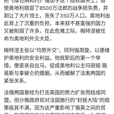
把《维也纳和约》强加于这个战败国头上，致
使奥地利赔尝了8500万法郎的战争损失费，并
割让了大片领土，丧失了350万人口。奥地利由
此背上了沉重的负担，本来就不甚富强的国力
又被削弱了许多。在此危难之际，梅特涅被任
命为奥地利外交大臣。
梅特涅主张以“均势外交”，同列强周旋，以便维
护奥地利的安全利益。他就职后的第一个举
措，便是亲自出马，促成奥地利公主玛丽娅·路
易斯与拿破仑的婚姻，从而缓解了法奥两国的
紧张关系。
法俄两国曾经为打击英国的势力扩张而结成同
盟，但沙俄政府却对法国施行的“封锁大陆”的政
策极其不满，因为这严重影响了俄英之间的贸