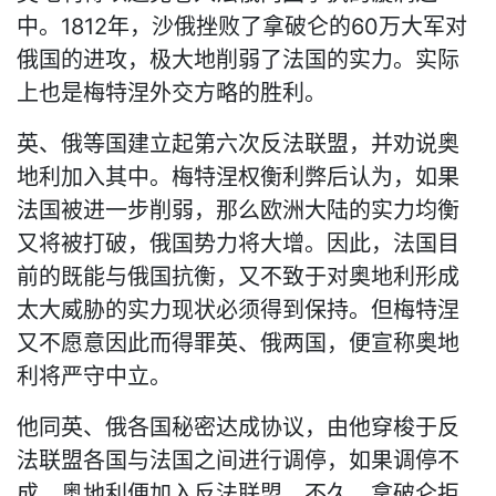
中。1812年，沙俄挫败了拿破仑的60万大军对
俄国的进攻，极大地削弱了法国的实力。实际
上也是梅特涅外交方略的胜利。
英、俄等国建立起第六次反法联盟，并劝说奥
地利加入其中。梅特涅权衡利弊后认为，如果
法国被进一步削弱，那么欧洲大陆的实力均衡
又将被打破，俄国势力将大增。因此，法国目
前的既能与俄国抗衡，又不致于对奥地利形成
太大威胁的实力现状必须得到保持。但梅特涅
又不愿意因此而得罪英、俄两国，便宣称奥地
利将严守中立。
他同英、俄各国秘密达成协议，由他穿梭于反
法联盟各国与法国之间进行调停，如果调停不
成，奥地利便加入反法联盟。不久，拿破仑拒