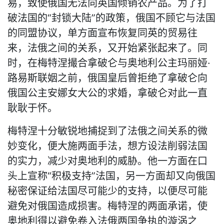
易，致使俄国无法向英国倾销农产品。为了打
破法国的“封锁大陆”的政策，俄国不顾它与法国
的同盟协议，单方面宣布恢复同英的贸易往
来，法俄之间的关系，又开始紧张起来了。同
时，在梅特涅撮合拿破仑与奥地利公主玛丽娅·
路易斯联姻之前，俄国皇后曾拒绝了拿破仑向
俄国公主安娜女大公的求婚，拿破仑对此一直
耿耿于怀。
梅特涅十分敏锐地捕捉到了法俄之间关系的微
妙变化，便大施两面手法，想方设法削弱法国
的实力，减少对奥地利的威胁。他一方面在口
头上宣称“积极支持”法国，另一方面却又向俄国
秘密保证给法国尽可能少的支持，以便尽可能
避免对俄国造成损害。梅特涅的两面承诺，使
奥地利得以避免卷入法俄两国争执的漩涡之