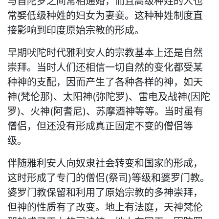
与首陀罗之间常相通婚，而且高级种姓的人也
常娶低级种姓的妇女为妻妾。这种种姓制度直
接影响到印度原始宗教的形成。
早期吠陀时代雅利安人的宗教基本上还是自然
崇拜。当时人们还相信一切自然的变化都受某
种神的支配，因而产生了各种各样的神，如天
神(梵伦那)、太阳神(弥陀罗)、雷电及战神(因陀
罗)、火神(阿耆尼)、苏摩酒神等等。当时虽有
僧侣，但还没有形成真正固定不变的僧侣等
级。
伴随雅利安人向奴隶社会转变和国家的形成，
这时形成了专门的僧侣(祭司)等级和婆罗门教。
婆罗门教保留和利用了原始宗教的多神崇拜，
但神的性质有了改变。地上有法庭，天神梵伦