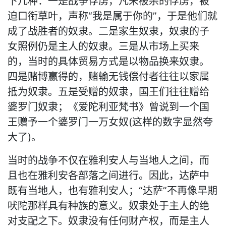
下几种：一是战争俘虏，凡未被杀的俘虏，被
迫口衔草叶，声称“我是属于你的”，于是他们就
成了战胜者的奴隶。二是家生奴隶，奴隶的子
女照例仍是主人的奴隶。三是从市场上买来
的，当时的具体贸易方式是以物品换来奴隶。
四是赌博赢得的，赌输无钱偿付者往往以家属
抵为奴隶。五是受赠的奴隶，国王们往往赠给
婆罗门奴隶；《爱陀利亚梵书》曾说到一个国
王赠予一个婆罗门一万女奴(这样的数字显然夸
大了)。
当时的战争不仅在雅利安人与当地人之间，而
且也在雅利安各部落之间进行。因此，达萨中
既有当地人，也有雅利安人；“达萨”不再像早期
吠陀那样具有种族的意义。奴隶处于主人的绝
对支配之下。奴隶没有任何财产权，而是主人