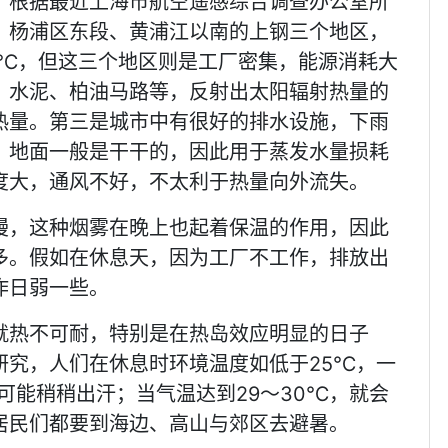
。根据最近上海市航空遥感综合调查办公室所
、杨浦区东段、黄浦江以南的上钢三个地区，
4℃，但这三个地区则是工厂密集，能源消耗大
、水泥、柏油马路等，反射出太阳辐射热量的
热量。第三是城市中有很好的排水设施，下雨
，地面一般是干干的，因此用于蒸发水量损耗
度大，通风不好，不太利于热量向外流失。
漫，这种烟雾在晚上也起着保温的作用，因此
多。假如在休息天，因为工厂不工作，排放出
作日弱一些。
就热不可耐，特别是在热岛效应明显的日子
研究，人们在休息时环境温度如低于25℃，一
可能稍稍出汗；当气温达到29～30℃，就会
居民们都要到海边、高山与郊区去避暑。