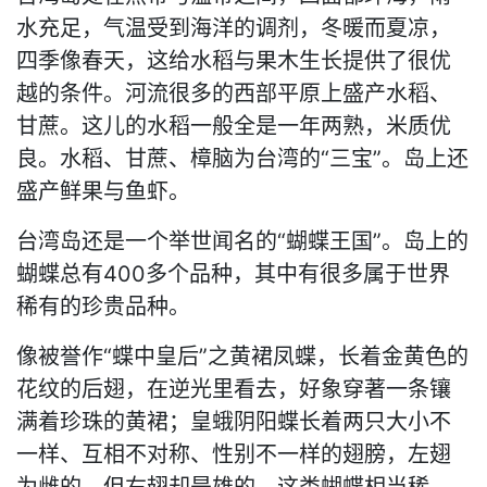
水充足，气温受到海洋的调剂，冬暖而夏凉，
四季像春天，这给水稻与果木生长提供了很优
越的条件。河流很多的西部平原上盛产水稻、
甘蔗。这儿的水稻一般全是一年两熟，米质优
良。水稻、甘蔗、樟脑为台湾的“三宝”。岛上还
盛产鲜果与鱼虾。
台湾岛还是一个举世闻名的“蝴蝶王国”。岛上的
蝴蝶总有400多个品种，其中有很多属于世界
稀有的珍贵品种。
像被誉作“蝶中皇后”之黄裙凤蝶，长着金黄色的
花纹的后翅，在逆光里看去，好象穿著一条镶
满着珍珠的黄裙；皇蛾阴阳蝶长着两只大小不
一样、互相不对称、性别不一样的翅膀，左翅