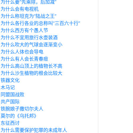
为什么要“先乘除，后加减”
为什么会有电视机
为什么称坦克为“陆战之王”
为什么各行各业的总称叫“三百六十行”
为什么西方有个愚人节
为什么不宜用旅行水壶装酒
为什么吹大的气球会逐渐变小
为什么人体也会导电
为什么有人会长青春痘
为什么高山顶上的植物长不高
为什么沙生植物的根会比较大
铁器文化
木马记
同盟国战败
共产国际
铁腕娘子撒切尔夫人
莫尔的《乌托邦》
东征西讨
为什么需要保护犯罪的未成年人