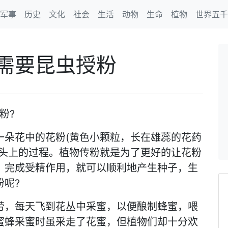
军事
历史
文化
社会
生活
动物
生命
植物
世界五千
需要昆虫授粉
粉?
一朵花中的花粉(黄色小颗粒，长在雄蕊的花药
柱头上的过程。植物传粉就是为了更好的让花粉
，完成受精作用，就可以顺利地产生种子，生
粉呢?
劳，每天飞到花丛中采蜜，以便酿制蜂蜜，喂
蜜蜂采蜜时虽采走了花蜜，但植物们却十分欢