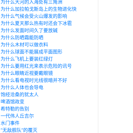
为什么大河的入海处有三角洲
为什么加拉帕戈斯岛上的生物进化快
为什么气候会受火山爆发的影响
为什么夏天那么热有时还会下冰雹
为什么发面时间久了要放碱
为什么防晒霜能防晒
为什么木材可以做衣料
为什么球面不能展成平面图形
为什么飞机上要装红绿灯
为什么要用红光来表示危险的讯号
为什么眼睛近视要戴眼镜
为什么看电视时光线很暗并不好
为什么人体也会导电
饱经沧桑的犹太人
啤酒馆政变
希特勒的告别
一代伟人丘吉尔
水门事件
“无敌舰队”的覆灭