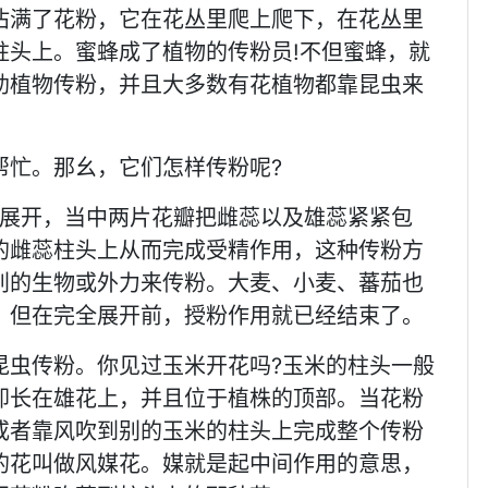
沾满了花粉，它在花丛里爬上爬下，在花丛里
柱头上。蜜蜂成了植物的传粉员!不但蜜蜂，就
助植物传粉，并且大多数有花植物都靠昆虫来
帮忙。那幺，它们怎样传粉呢?
部展开，当中两片花瓣把雌蕊以及雄蕊紧紧包
的雌蕊柱头上从而完成受精作用，这种传粉方
别的生物或外力来传粉。大麦、小麦、蕃茄也
，但在完全展开前，授粉作用就已经结束了。
昆虫传粉。你见过玉米开花吗?玉米的柱头一般
却长在雄花上，并且位于植株的顶部。当花粉
或者靠风吹到别的玉米的柱头上完成整个传粉
的花叫做风媒花。媒就是起中间作用的意思，